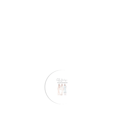
Menge
In den Warenkorb legen
Stelle eine Frage
Share
Voraussichtliche Lieferung:
Aug 10 - Aug 14
Kostenloser Versand:
Auf alle Bestellungen
Beschreibung
Bewertungen