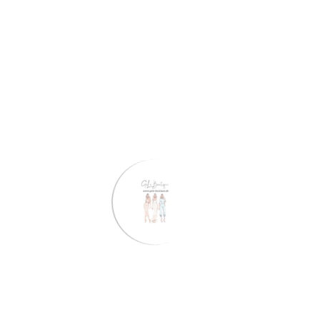
In den Warenkorb legen
Stelle eine Frage
Share
Voraussichtliche Lieferung:
Aug 06 - Aug 10
Kostenloser Versand:
Auf alle Bestellungen
Beschreibung
Bewertungen