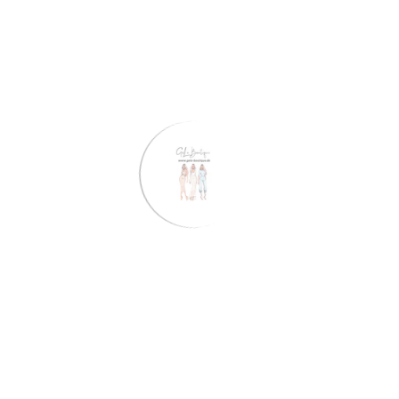
Stelle eine Frage
Share
Voraussichtliche Lieferung:
Aug 06 - Aug 10
Kostenloser Versand:
Auf alle Bestellungen
Beschreibung
Bewertungen
Risikofrei einkaufen